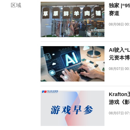
区域
独家 |
赛道
08月08日 00:
AI驶入
元资本博
08月07日 00:
Kraf
游戏《影
08月07日 07: