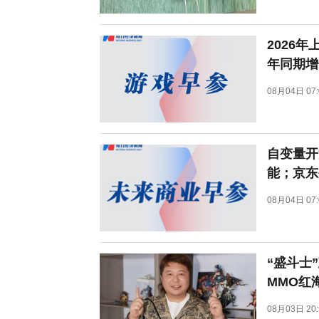
2026
年同期增长
08月04日 07:
自变量开
能；京东
08月04日 07:
“盛斗士
MMO红
08月03日 20: