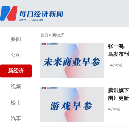
首页
新经济
>
要闻
张一鸣、
鸟发布“
公司
14小时前
新经济
视频
腾讯旗下
围》更新
楼市
4小时前
汽车