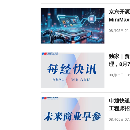
京东开源自
MiniM
08月05日 21:
独家｜贾
理，8月
08月05日 13:
申通快递
工程师招
08月05日 07: