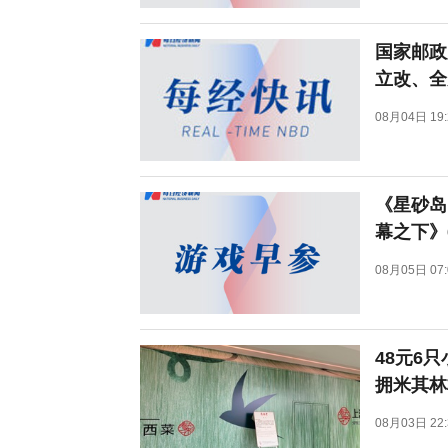
国家邮政
立改、全
08月04日 19:
《星砂岛》
幕之下》6
08月05日 07:
48元6
拥米其林
08月03日 22: