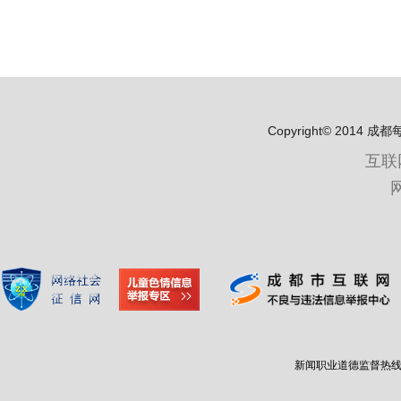
关闭描述
, 选择
字幕
字幕设定
, 开启字幕设置弹窗
关闭字幕
, 选择
全屏
This is a modal window.
Copyright© 2
互联
开始对话视窗。离开会取消及关
文字
Color
Transparency
背景
Color
Transparency
视窗
Color
Transparency
字体尺寸
字体边缘样式
字体库
重启
恢复全部设定至预设值
完成
关闭弹窗
新闻职业道德监督热线：400