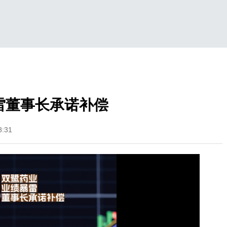
雷董事长承诺补偿
:31