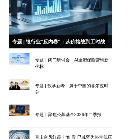
专题 | 银行业"反内卷"：从价格战到工时战
专题｜闭门研讨会：AI重塑保险营销新
坐标
专题 | 数学新峰！属于中国的菲尔兹时
刻
专题丨聚焦公募基金2026年二季报
直击台风红霞丨“红霞”已减弱为热带低压