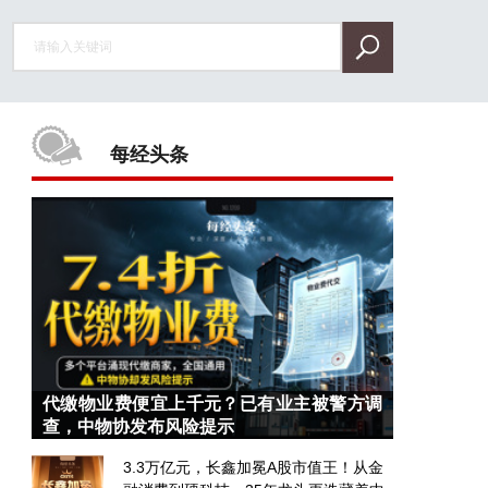
每经头条
代缴物业费便宜上千元？已有业主被警方调
查，中物协发布风险提示
3.3万亿元，长鑫加冕A股市值王！从金