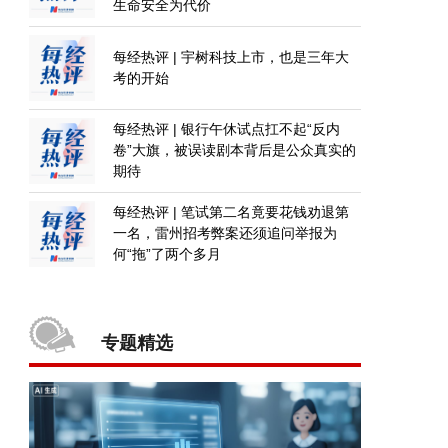
生命安全为代价
每经热评 | 宇树科技上市，也是三年大
考的开始
每经热评 | 银行午休试点扛不起“反内
卷”大旗，被误读剧本背后是公众真实的
期待
每经热评 | 笔试第二名竟要花钱劝退第
一名，雷州招考弊案还须追问举报为
何“拖”了两个多月
专题精选