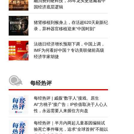
融消费到硬科技，35年龙头更迭藏着中
国经济底层逻辑
猪肾移植到猴身上，存活超620天刷新纪
录，异种器官移植迎来“中国时刻”
法德日经济增长预期下调，中国上调，
IMF为何看好中国？专访美联储前高级
经济学家胡捷
每经热评
每经热评 | 戚薇“数字人”接戏、原生
AI“方桃子”接广告：IP价值取决于人心人
性，永远需要人来握住方向盘
每经热评｜半月内两起儿童基因编辑试
验死亡事件曝光，追求“全球首例”不能以