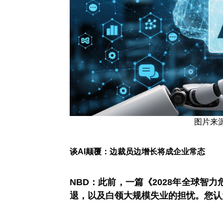
图片来
谈AI颠覆：边裁员边增长将成企业常态
NBD：此前，一篇《2028年全球智
退，以及白领大规模
失业
的担忧。您认