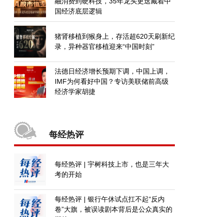
融消费到硬科技，35年龙头更迭藏着中
国经济底层逻辑
猪肾移植到猴身上，存活超620天刷新纪
录，异种器官移植迎来“中国时刻”
法德日经济增长预期下调，中国上调，
IMF为何看好中国？专访美联储前高级
经济学家胡捷
每经热评
每经热评 | 宇树科技上市，也是三年大
考的开始
每经热评 | 银行午休试点扛不起“反内
卷”大旗，被误读剧本背后是公众真实的