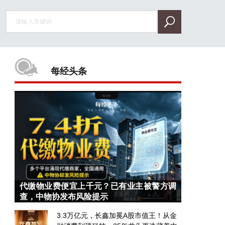
每经头条
代缴物业费便宜上千元？已有业主被警方调
查，中物协发布风险提示
3.3万亿元，长鑫加冕A股市值王！从金