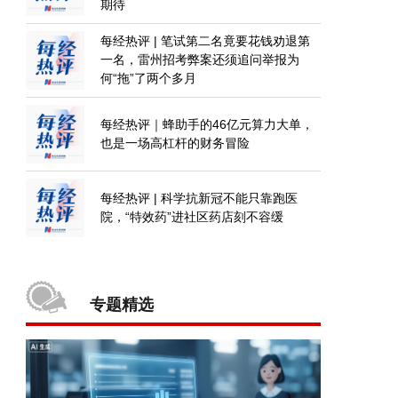
期待
每经热评 | 笔试第二名竟要花钱劝退第
一名，雷州招考弊案还须追问举报为
何“拖”了两个多月
每经热评｜蜂助手的46亿元算力大单，
也是一场高杠杆的财务冒险
每经热评 | 科学抗新冠不能只靠跑医
院，“特效药”进社区药店刻不容缓
专题精选