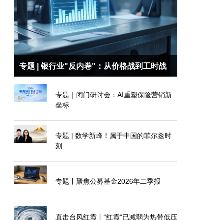
专题 | 银行业"反内卷"：从价格战到工时战
专题｜闭门研讨会：AI重塑保险营销新
坐标
专题 | 数学新峰！属于中国的菲尔兹时
刻
专题丨聚焦公募基金2026年二季报
直击台风红霞丨“红霞”已减弱为热带低压