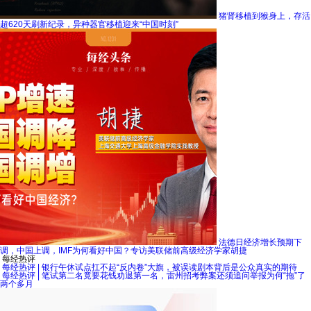
猪肾移植到猴身上，存活
超620天刷新纪录，异种器官移植迎来“中国时刻”
法德日经济增长预期下
调，中国上调，IMF为何看好中国？专访美联储前高级经济学家胡捷
每经热评
每经热评 | 银行午休试点扛不起“反内卷”大旗，被误读剧本背后是公众真实的期待
每经热评 | 笔试第二名竟要花钱劝退第一名，雷州招考弊案还须追问举报为何“拖”了
两个多月