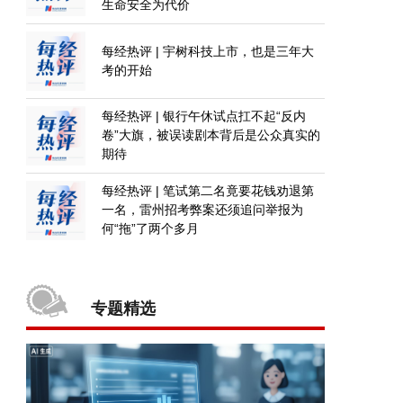
生命安全为代价
每经热评 | 宇树科技上市，也是三年大
考的开始
每经热评 | 银行午休试点扛不起“反内
卷”大旗，被误读剧本背后是公众真实的
期待
每经热评 | 笔试第二名竟要花钱劝退第
一名，雷州招考弊案还须追问举报为
何“拖”了两个多月
专题精选