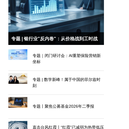
专题 | 银行业"反内卷"：从价格战到工时战
专题｜闭门研讨会：AI重塑保险营销新
坐标
专题 | 数学新峰！属于中国的菲尔兹时
刻
专题丨聚焦公募基金2026年二季报
直击台风红霞丨“红霞”已减弱为热带低压