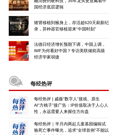
融消费到硬科技，35年龙头更迭藏着中
国经济底层逻辑
猪肾移植到猴身上，存活超620天刷新纪
录，异种器官移植迎来“中国时刻”
法德日经济增长预期下调，中国上调，
IMF为何看好中国？专访美联储前高级
经济学家胡捷
每经热评
每经热评 | 戚薇“数字人”接戏、原生
AI“方桃子”接广告：IP价值取决于人心人
性，永远需要人来握住方向盘
每经热评｜半月内两起儿童基因编辑试
验死亡事件曝光，追求“全球首例”不能以