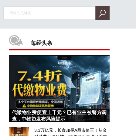
每经头条
代缴物业费便宜上千元？已有业主被警方调
查，中物协发布风险提示
3.3万亿元，长鑫加冕A股市值王！从金