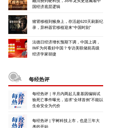
融消费到硬科技，35年龙头更迭藏着中
国经济底层逻辑
猪肾移植到猴身上，存活超620天刷新纪
录，异种器官移植迎来“中国时刻”
法德日经济增长预期下调，中国上调，
IMF为何看好中国？专访美联储前高级
经济学家胡捷
每经热评
每经热评｜半月内两起儿童基因编辑试
验死亡事件曝光，追求“全球首例”不能以
生命安全为代价
每经热评 | 宇树科技上市，也是三年大
考的开始