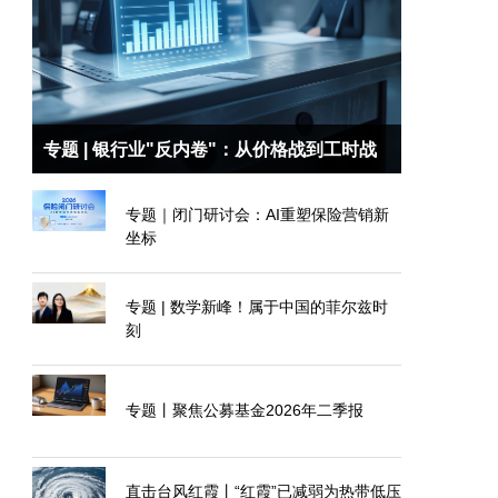
专题 | 银行业"反内卷"：从价格战到工时战
专题｜闭门研讨会：AI重塑保险营销新
坐标
专题 | 数学新峰！属于中国的菲尔兹时
刻
专题丨聚焦公募基金2026年二季报
直击台风红霞丨“红霞”已减弱为热带低压