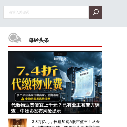
每经头条
代缴物业费便宜上千元？已有业主被警方调
查，中物协发布风险提示
3.3万亿元，长鑫加冕A股市值王！从金