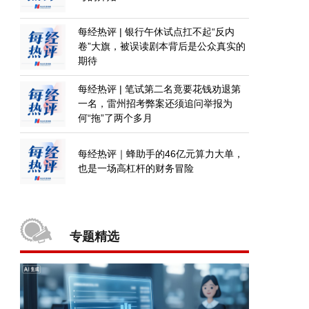
每经热评 | 银行午休试点扛不起“反内
卷”大旗，被误读剧本背后是公众真实的
期待
每经热评 | 笔试第二名竟要花钱劝退第
一名，雷州招考弊案还须追问举报为
何“拖”了两个多月
每经热评｜蜂助手的46亿元算力大单，
也是一场高杠杆的财务冒险
专题精选