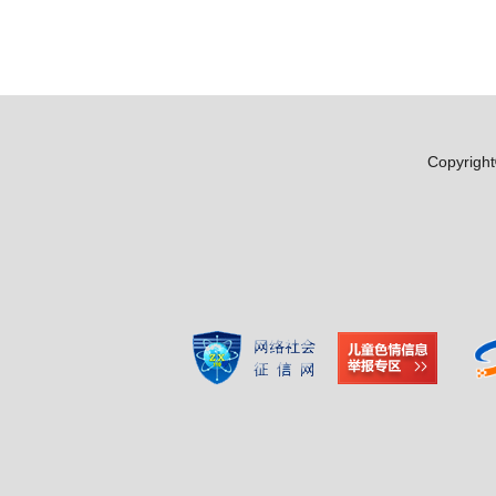
1x
, 选择
0.5x
1x
节目段落
节目段落
描述
关闭描述
, 选择
字幕
字幕设定
, 开启字幕设置弹窗
关闭字幕
, 选择
全屏
Copyr
This is a modal windo
开始对话视窗。离开
文字
Color
Transparency
背景
Color
Transparency
视窗
Color
Transparency
字体尺寸
字体边缘样式
字体库