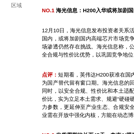
区域
NO.1
海光信息
：H200入华或将加剧
12月10日，
海光信息
发布投资者关系活
国内，或将加剧国内高端芯片市场竞
场渗透仍然存在挑战。
海光信息
称，
全合规与性价比优势，以巩固竞争地位
点评：
短期看，英伟达H200获准在
为
国产替代
留有窗口期。
海光信息
的
同时，以安全合规、性价比和本土适配
价比，实为立足本土需求、规避“硬碰
力参数，更延伸至产业生态、合规安
业需在开放中强化内核，方能在动态博