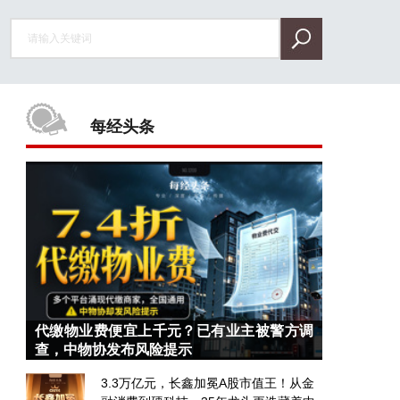
每经头条
代缴物业费便宜上千元？已有业主被警方调
查，中物协发布风险提示
3.3万亿元，长鑫加冕A股市值王！从金