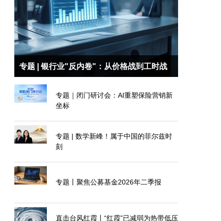
专题 | 银行业"反内卷"：从价格战到工时战
专题｜闭门研讨会：AI重塑保险营销新
坐标
专题 | 数学新峰！属于中国的菲尔兹时
刻
专题丨聚焦公募基金2026年二季报
直击台风红霞丨“红霞”已减弱为热带低压