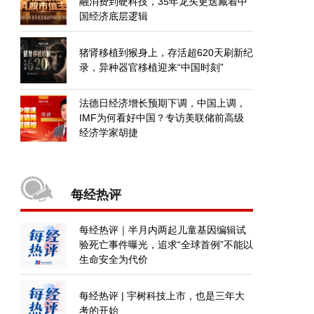
融消费到硬科技，35年龙头更迭藏着中
国经济底层逻辑
猪肾移植到猴身上，存活超620天刷新纪
录，异种器官移植迎来“中国时刻”
法德日经济增长预期下调，中国上调，
IMF为何看好中国？专访美联储前高级
经济学家胡捷
每经热评
每经热评｜半月内两起儿童基因编辑试
验死亡事件曝光，追求“全球首例”不能以
生命安全为代价
每经热评 | 宇树科技上市，也是三年大
考的开始