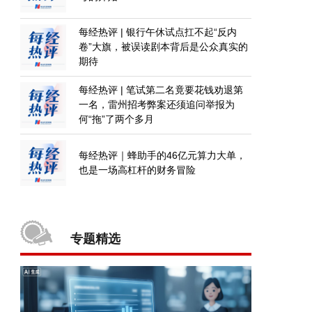
每经热评 | 银行午休试点扛不起“反内
卷”大旗，被误读剧本背后是公众真实的
期待
每经热评 | 笔试第二名竟要花钱劝退第
一名，雷州招考弊案还须追问举报为
何“拖”了两个多月
每经热评｜蜂助手的46亿元算力大单，
也是一场高杠杆的财务冒险
专题精选