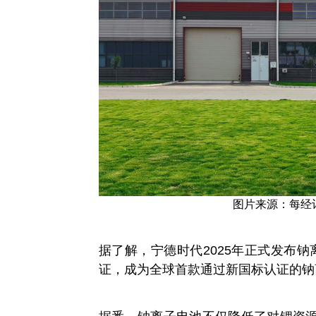
图片来源：每经记
据了解，宁德时代2025年正式发布
证，成为全球首款通过新国标认证的钠