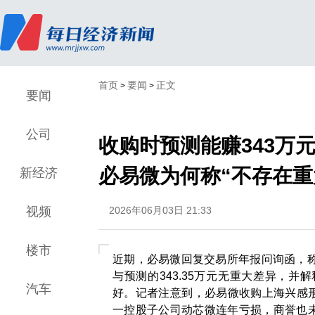
首页
要闻
正文
>
>
要闻
公司
收购时预测能赚343万元
必易微为何称“不存在重
新经济
视频
2026年06月03日 21:33
楼市
近期，必易微回复交易所年报问询函，称并购
与预测的343.35万元无重大差异，并
汽车
好。记者注意到，必易微收购上海兴感形
一控股子公司动芯微连年亏损，商誉也