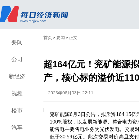
首页
要闻
正文
>
>
要闻
公司
超164亿元！兖矿能源
产，核心标的溢价近11
新经济
视频
2026年06月03日 22:11
楼市
兖矿能源6月3日公告，拟斥资164.1
100%股权，以发展新能源、整合电力
汽车
能售电主要售电业务为光伏发电。交易对手
低于30.59亿元。此次交易对价高且