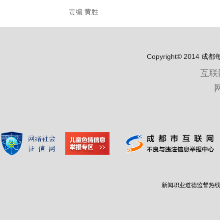
责编 黄胜
Copyright© 2
互联
新闻职业道德监督热线：400