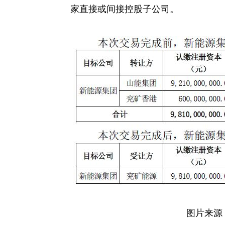
家直接或间接控股子公司。
图片来源