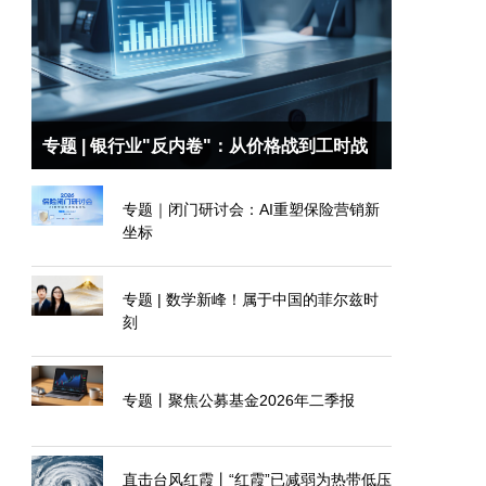
专题 | 银行业"反内卷"：从价格战到工时战
专题｜闭门研讨会：AI重塑保险营销新
坐标
专题 | 数学新峰！属于中国的菲尔兹时
刻
专题丨聚焦公募基金2026年二季报
直击台风红霞丨“红霞”已减弱为热带低压