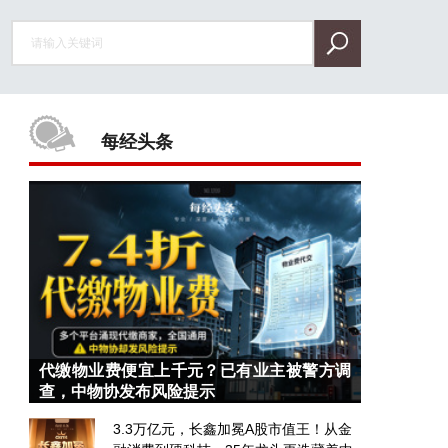
每经头条
代缴物业费便宜上千元？已有业主被警方调
查，中物协发布风险提示
3.3万亿元，长鑫加冕A股市值王！从金