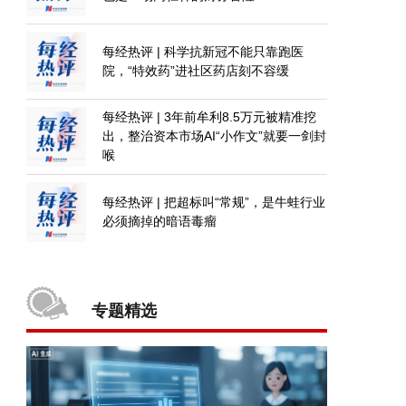
每经热评 | 科学抗新冠不能只靠跑医
院，“特效药”进社区药店刻不容缓
每经热评 | 3年前牟利8.5万元被精准挖
出，整治资本市场AI“小作文”就要一剑封
喉
每经热评 | 把超标叫“常规”，是牛蛙行业
必须摘掉的暗语毒瘤
专题精选