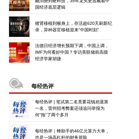
融消费到硬科技，35年龙头更迭藏着中
国经济底层逻辑
猪肾移植到猴身上，存活超620天刷新纪
录，异种器官移植迎来“中国时刻”
法德日经济增长预期下调，中国上调，
IMF为何看好中国？专访美联储前高级
经济学家胡捷
每经热评
每经热评 | 笔试第二名竟要花钱劝退第
一名，雷州招考弊案还须追问举报为
何“拖”了两个多月
每经热评｜蜂助手的46亿元算力大单，
也是一场高杠杆的财务冒险